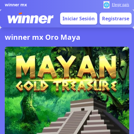
🌐
winner mx
Elegir país
Iniciar Sesión
Registrarse
winner mx Oro Maya