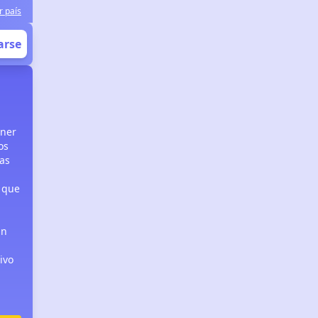
r país
arse
nner
os
as
o que
an
ivo