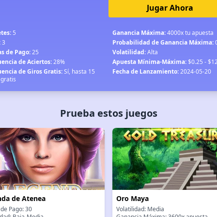
Jugar Ahora
tes:
5
Ganancia Máxima:
4000x tu apuesta
:
3
Probabilidad de Ganancia Máxima:
as de Pago:
25
Volatilidad:
Alta
encia de Aciertos:
28%
Apuesta Mínima-Máxima:
$0.25 - $1
encia de Giros Gratis:
Sí, hasta 15
Fecha de Lanzamiento:
2024-05-20
 gratis
Prueba estos juegos
nda de Atenea
Oro Maya
 de Pago: 30
Volatilidad: Media
lidad: Baja-Media
Ganancia Máxima: 3600x apuesta