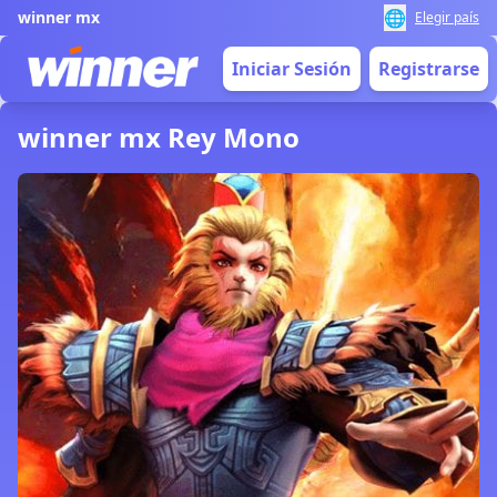
🌐
winner mx
Elegir país
Iniciar Sesión
Registrarse
winner mx Rey Mono