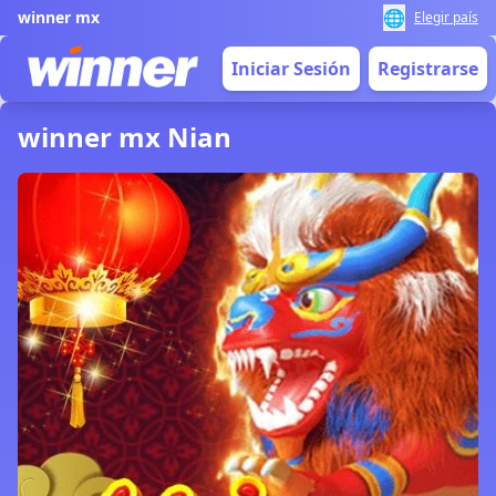
🌐
winner mx
Elegir país
Iniciar Sesión
Registrarse
winner mx Nian