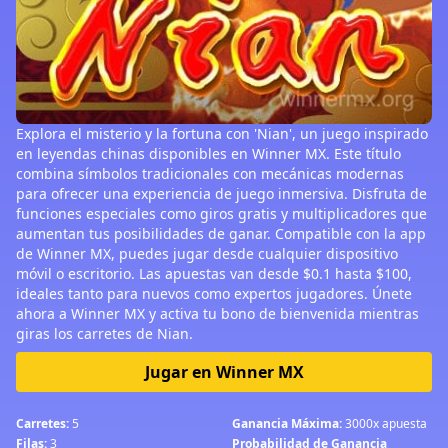
Explora el misterio y la fortuna con 'Nian', un juego inspirado
en leyendas chinas disponibles en Winner MX. Este título
combina símbolos tradicionales con mecánicas modernas
para ofrecer una experiencia de juego inmersiva. Disfruta de
funciones especiales como giros gratis y multiplicadores que
aumentan tus posibilidades de ganar. Compatible con la app
de Winner MX, puedes jugar desde cualquier dispositivo
móvil o escritorio. Las apuestas van desde $0.1 hasta $100,
ideales tanto para nuevos como expertos jugadores. Únete
ahora a Winner MX y activa tu bono de bienvenida mientras
giras los carretes de Nian.
Jugar en Winner MX
Carretes:
5
Ganancia Máxima:
3000x apuesta
Filas:
3
Probabilidad de Ganancia