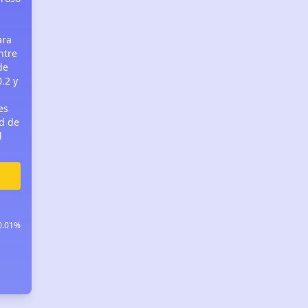
ara
ntre
de
.2 y
es
d de
l
0.01%