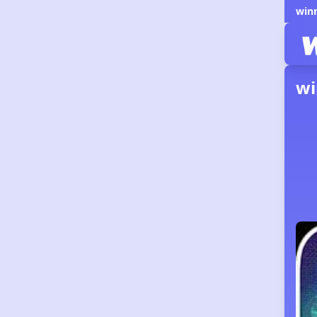
win
wi