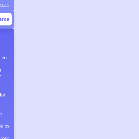
r país
arse
n
o en
a
n
dor
a
iales
eroso