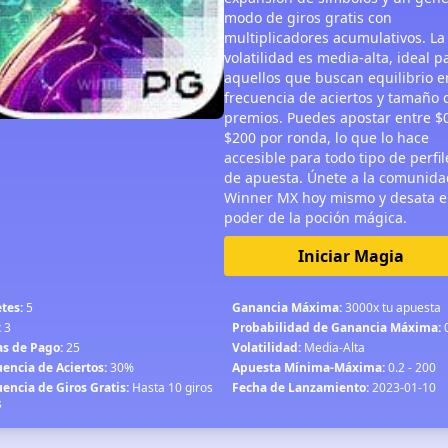
modo de giros gratis con
multiplicadores acumulativos. La
volatilidad es media-alta, ideal p
aquellos que buscan equilibrio e
frecuencia de aciertos y tamaño 
premios. Puedes apostar entre $0
$200 por ronda, lo que lo hace
accesible para todo tipo de perfil
de apuesta. Únete a la comunida
Winner MX hoy mismo y desata e
poder de la poción mágica.
Iniciar Magia
tes:
5
Ganancia Máxima:
3000x tu apuesta
:
3
Probabilidad de Ganancia Máxima:
as de Pago:
25
Volatilidad:
Media-Alta
encia de Aciertos:
30%
Apuesta Mínima-Máxima:
0.2 - 200
encia de Giros Gratis:
Hasta 10 giros
Fecha de Lanzamiento:
2023-01-10
s