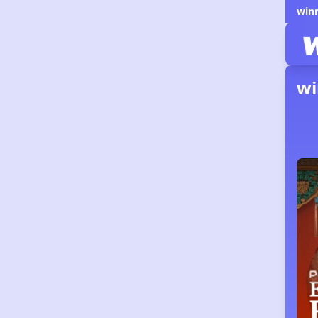
win
wi