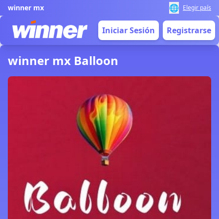
🌐
winner mx
Elegir país
Iniciar Sesión
Registrarse
winner mx Balloon